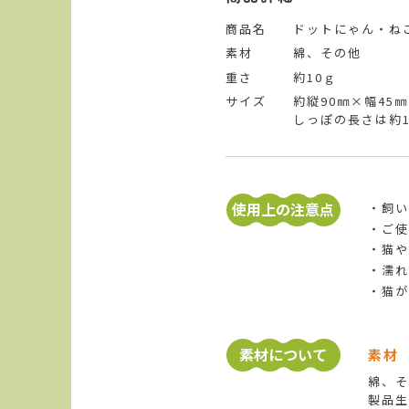
商品名
ドットにゃん・ね
素材
綿、その他
重さ
約10ｇ
サイズ
約縦90㎜×幅45
しっぽの長さは約1
使用上の注意点
飼い
ご使
猫や
濡れ
猫が
素材について
素材
綿、そ
製品生