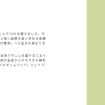
シェア70％を超えました。そ
値と高い品質を追い求める高級
ムの聖地」へと生まれ変わりま
域全体でデニムを盛り立てよう
高校の生徒さんがタネから綿花
フルデニムバック」としてプ