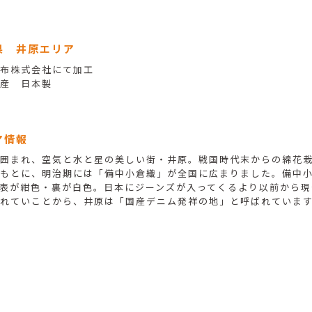
県 井原エリア
布株式会社にて加工
産 日本製
ア情報
囲まれ、空気と水と星の美しい街・井原。戦国時代末からの綿花
もとに、明治期には「備中小倉織」が全国に広まりました。備中
表が紺色・裏が白色。日本にジーンズが入ってくるより以前から現
れていことから、井原は「国産デニム発祥の地」と呼ばれていま