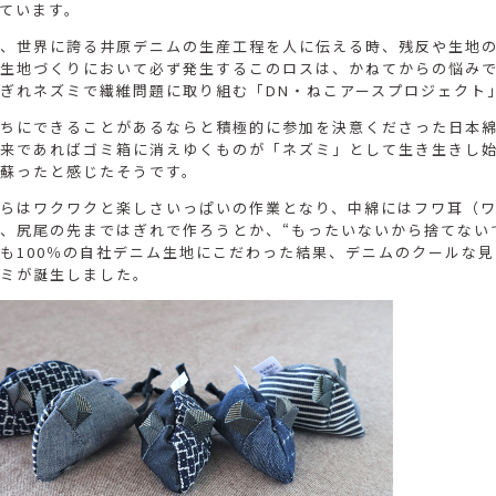
ています。
、世界に誇る井原デニムの生産工程を人に伝える時、残反や生地
生地づくりにおいて必ず発生するこのロスは、かねてからの悩み
ぎれネズミで繊維問題に取り組む「DN・ねこアースプロジェクト
ちにできることがあるならと積極的に参加を決意くださった日本
来であればゴミ箱に消えゆくものが「ネズミ」として生き生きし
蘇ったと感じたそうです。
らはワクワクと楽しさいっぱいの作業となり、中綿にはフワ耳（
、尻尾の先まではぎれで作ろうとか、“もったいないから捨てない
も100％の自社デニム生地にこだわった結果、デニムのクールな
ミが誕生しました。