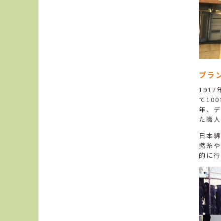
ブラ
191
て10
年、デ
た職人
日本綿
撚糸や
的に行