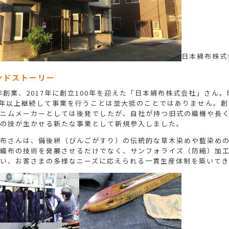
日本綿布株式会
ンドストーリー
7年創業、2017年に創立100年を迎えた「日本綿布株式会社」さん
0年以上継続して事業を行うことは並大抵のことではありません。創
ニムメーカーとしては後発でしたが、自社が持つ旧式の織機や長
の技が生かせる新たな事業として新規参入しました。
布さんは、備後絣（びんごがすり）の伝統的な草木染めや藍染め
織布の技術を発展させるだけでなく、サンフォライズ（防縮）加
い、お客さまの多様なニーズに応えられる一貫生産体制を築いて