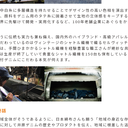
中白糸に多層構造を持たせることでデザイン性の高い色相を演出
、顔料をデニム用のタテ糸に固着させて生地の立体感をキープす
界に先駆けて開発・実用化するなど、100年老舗企業にあぐらを
うに伝統も実力も兼ね備え、国内外のハイブランド・高級アパレ
だわっているのはヴィンテージのシャトル織機で織るセルヴィッ
は、手間ひまかかるシャトル織機を経験豊富な職工さんが絶妙な
は生産が終了していて貴重なシャトル織機を150台も保有してい
付デニムにこだわる本気が伺えます。
秘話
域全体がそうであるように、日本綿布さんも願う「地域の身近な
に対して井原デニムの歴史やプロダクトを伝え、地域に根差した