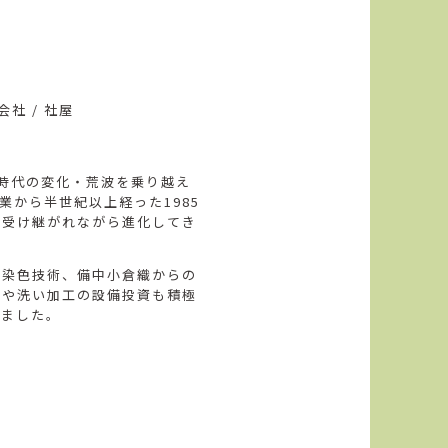
社 / 社屋
。時代の変化・荒波を乗り越え
業から半世紀以上経った1985
く受け継がれながら進化してき
の染色技術、備中小倉織からの
工や洗い加工の設備投資も積極
きました。