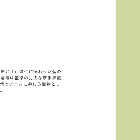
栽培と江戸時代に伝わった藍の
小倉織は藍染の丈夫な厚手綿織
代のデニムに通じる織物とし
す。