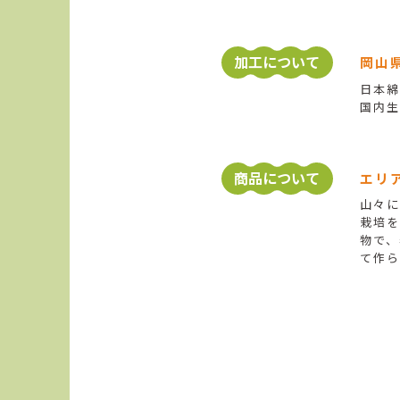
加工について
岡山
日本綿
国内生
商品について
エリ
山々に
栽培を
物で、
て作ら