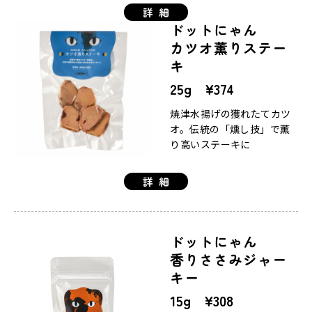
詳細
ドットにゃん
カツオ薫りステー
キ
25g ¥374
焼津水揚げの獲れたてカツ
オ。伝統の「燻し技」で薫
り高いステーキに
詳細
ドットにゃん
香りささみジャー
キー
15g ¥308