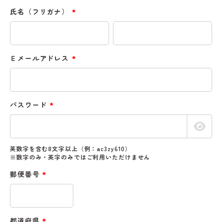
氏名（フリガナ）
(必
須)
Ｅメールアドレス
(必
須)
パスワード
(必
須)
英数字を含む8文字以上（例：ac3zy610）
※数字のみ・英字のみではご利用いただけません
郵便番号
(必
須)
都道府県