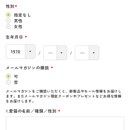
性別
(必
須)
指定なし
男性
女性
生年月日
(必
須)
メールマガジンの購読
(必
須)
可
否
メールマガジンをご購読いただくと、新製品やセール情報をお届けし
ます。またメールマガジン限定クーポンやプレゼントなどお得な情報
をお届けします。
1.愛猫の名前／種類／性別
(必
須)