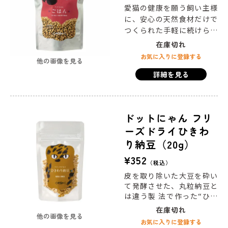
愛猫の健康を願う飼い主様
に、安心の天然食材だけで
つくられた手軽に続けられ
る「総合栄養食」を提供し
在庫切れ
たい。 そんな想いから「ド
お気に入りに登録する
他の画像を見る
ットにゃんごはん」は生ま
詳細を見る
れました。
生産者から直接
質のいい食材を調達し、手
間暇かけて人の手で仕上げ
るシンプルな製法にこだわ
ドットにゃん フリ
り、素材そのものの香りや
ーズドライひきわ
旨味を活かしきることで、
猫の本能と嗜好性をとこと
り納豆（20g）
ん追求。ペット食のエージ
¥
352
税込
ェントが本気で作った「ド
ットにゃんごはん」です。
皮を取り除いた大豆を砕い
て発酵させた、丸粒納豆と
は違う製 法で作った“ひき
わり”納豆。天然そのままフ
在庫切れ
他の画像を見る
リーズドライ加工し、サク
お気に入りに登録する
サク食感に仕上げました。