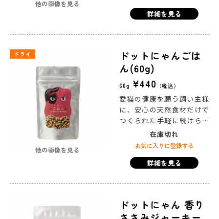
持ちし、おなかに優しいペ
他の画像を見る
ースト状はいつもあると安
詳細を見る
心。そのままあげたりフー
ドにトッピングしたり、
様々なシーンで安心して与
えられる逸品です。
ドットにゃんごは
ドライ
ん(60g)
¥
440
60g
税込
愛猫の健康を願う飼い主様
に、安心の天然食材だけで
つくられた手軽に続けられ
る「総合栄養食」を提供し
在庫切れ
たい。 そんな想いから「ド
お気に入りに登録する
他の画像を見る
ットにゃんごはん」は生ま
詳細を見る
れました。
生産者から直接
質のいい食材を調達し、手
間暇かけて人の手で仕上げ
るシンプルな製法にこだわ
ドットにゃん 香り
り、素材そのものの香りや
ささみジャーキー
旨味を活かしきることで、