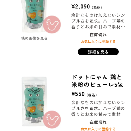
¥
2,090
税込
余計なものは加えないシン
プルさを追求。ハーブ鶏の
香りとお米の甘みで素材由
来の優しい味に仕上げまし
在庫切れ
他の画像を見る
た。１包ずつレトルトで日
お気に入りに登録する
持ちし、おなかに優しいペ
ースト状はいつもあると安
詳細を見る
心。そのままあげたりフー
ドにトッピングしたり、
様々なシーンで安心して与
えられる逸品です。
ドットにゃん 鶏と
米粉のピューレ5包
¥
550
税込
余計なものは加えないシン
プルさを追求。ハーブ鶏の
香りとお米の甘みで素材由
来の優しい味に仕上げまし
在庫切れ
た。１包ずつレトルトで日
お気に入りに登録する