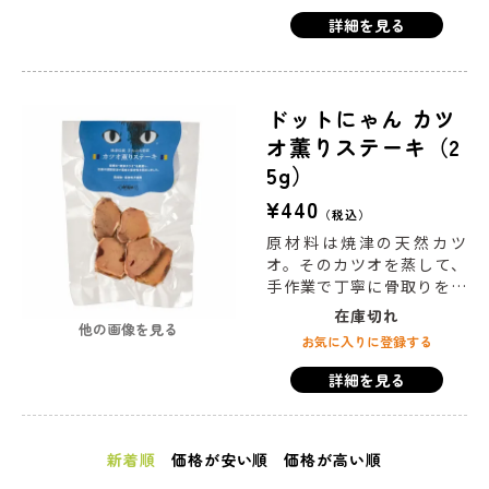
いつものごはんにトッピン
詳細を見る
グ や手作り食の材料とし
て、いろいろなアレンジが
愉しめます。
ドットにゃん カツ
オ薫りステーキ（2
5g）
¥
440
税込
原材料は焼津の天然カツ
オ。そのカツオを蒸して、
手作業で丁寧に骨取りをし
た後、かまどの直火でじっ
在庫切れ
他の画像を見る
くり燻しながら乾燥させる
お気に入りに登録する
伝統の薫製技術“手火山式焙
乾”にかけました。身は厚み
詳細を見る
があり、噛めば噛むほど旨
みが出て食べごたえ抜群！
広がる焼津カツオの良い薫
新着順
価格が安い順
価格が高い順
りが、愛猫の心をつかみま
す。