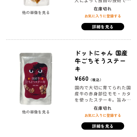
人によって独自の技術で丁
寧に薄切りし、じっくり乾
在庫切れ
他の画像を見る
燥。香りが凝縮された歯ざ
お気に入りに登録する
わりの良いジャーキーに仕
上げました。
詳細を見る
ドットにゃん 国産
牛ごちそうステー
キ
¥
660
税込
国内で大切に育てられた国
産牛の赤身部位モモ・カタ
を使ったステーキ。旨みと
甘み、栄養と香りをすべて
在庫切れ
他の画像を見る
逃さない独自製法で、余計
お気に入りに登録する
なものは一切加えず美味し
く仕上げました。水を加え
詳細を見る
ないレトルト加工で、牛肉
の香りや旨みをギュッと閉