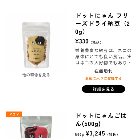
じ込めた国産牛ステーキ。
お肉が大好きなニャンコに
ドットにゃん フリ
とっては、瞳が輝くごちそ
ーズドライ納豆（2
うです。
0g）
¥
330
税込
栄養豊富な納豆は、ネコの
身体にとても良い食品。実
はネコの大好物でもありま
す。ドットにゃんでは"生き
在庫切れ
他の画像を見る
た納豆菌"を届けたいという
お気に入りに登録する
想いから、良質な納豆をフ
リーズドライ加工しまし
詳細を見る
た。サラリとした手触りで
与えやすい商品です。
ドットにゃんごは
ドライ
ん(500g)
¥
3,245
500g
税込